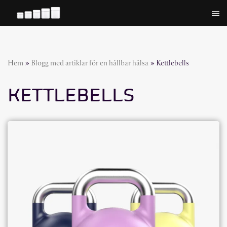
Hoppa
till
innehåll
Hem
»
Blogg med artiklar för en hållbar hälsa
»
Kettlebells
KETTLEBELLS