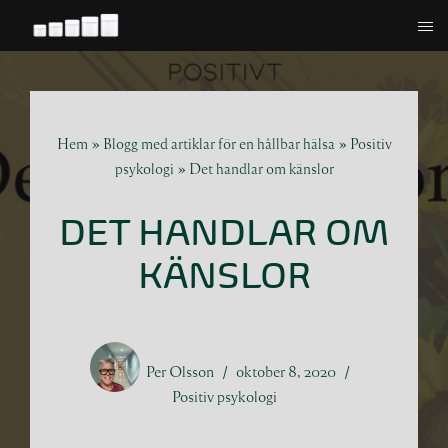
Hoppa
till
innehåll
Hem
»
Blogg med artiklar för en hållbar hälsa
»
Positiv
psykologi
»
Det handlar om känslor
DET HANDLAR OM
KÄNSLOR
Per Olsson
oktober 8, 2020
Positiv psykologi