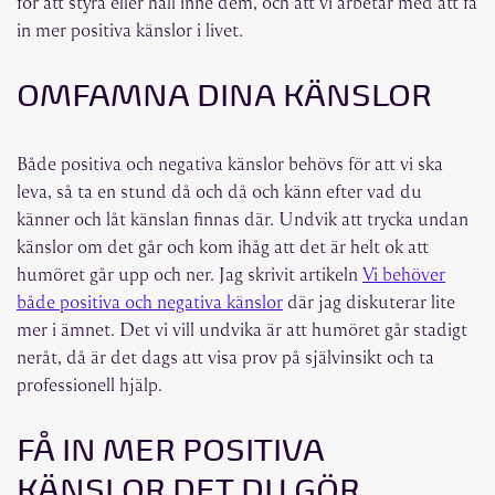
för att styra eller håll inne dem, och att vi arbetar med att få
in mer positiva känslor i livet.
OMFAMNA DINA KÄNSLOR
Både positiva och negativa känslor behövs för att vi ska
leva, så ta en stund då och då och känn efter vad du
känner och låt känslan finnas där. Undvik att trycka undan
känslor om det går och kom ihåg att det är helt ok att
humöret går upp och ner. Jag skrivit artikeln
Vi behöver
både positiva och negativa känslor
där jag diskuterar lite
mer i ämnet. Det vi vill undvika är att humöret går stadigt
neråt, då är det dags att visa prov på självinsikt och ta
professionell hjälp.
FÅ IN MER POSITIVA
KÄNSLOR DET DU GÖR