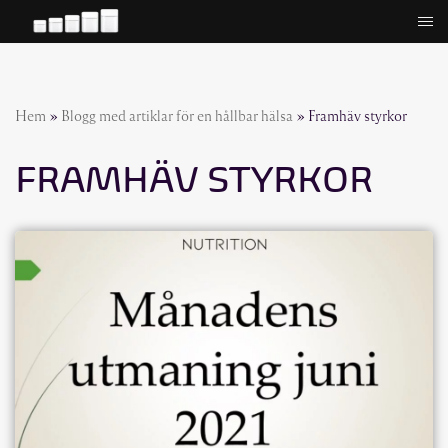
Hoppa
till
innehåll
Hem
»
Blogg med artiklar för en hållbar hälsa
»
Framhäv styrkor
FRAMHÄV STYRKOR