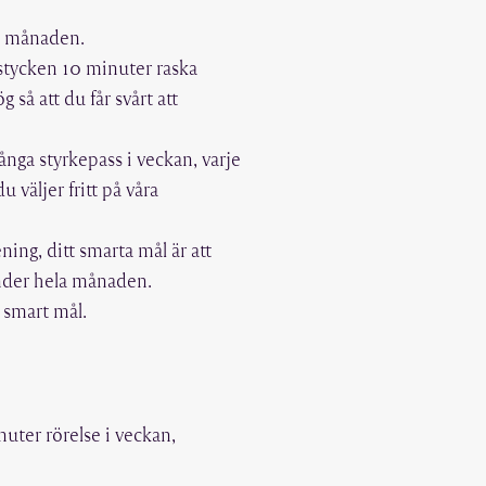
n i månaden.
3 stycken 10 minuter raska
å att du får svårt att
nga styrkepass i veckan, varje
u väljer fritt på våra
ening, ditt smarta mål är att
under hela månaden.
 smart mål.
uter rörelse i veckan,