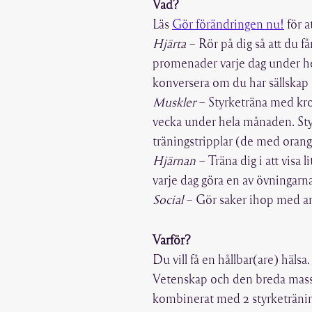
Vad?
Läs
Gör förändringen nu!
för a
Hjärta
– Rör på dig så att du f
promenader varje dag under he
konversera om du har sällskap
Muskler
– Styrketräna med kro
vecka under hela månaden. Styr
träningstripplar (de med orang
Hjärnan
– Träna dig i att visa 
varje dag göra en av övningarn
Social
– Gör saker ihop med and
Varför?
Du vill få en hållbar(are) hälsa.
Vetenskap och den breda massan
kombinerat med 2 styrketräning