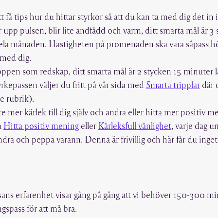
tt få tips hur du hittar styrkor så att du kan ta med dig det i
år upp pulsen, blir lite andfådd och varm, ditt smarta mål är 
la månaden. Hastigheten på promenaden ska vara såpass hög s
 med dig.
ppen som redskap, ditt smarta mål är 2 stycken 15 minuter lå
kepassen väljer du fritt på vår sida med
Smarta tripplar
där d
e rubrik).
lite mer kärlek till dig själv och andra eller hitta mer positiv m
a
Hitta positiv mening
eller
Kärleksfull vänlighet
, varje dag 
ra och peppa varann. Denna är frivillig och här får du inget
s erfarenhet visar gång på gång att vi behöver 150-300 min
spass för att må bra.