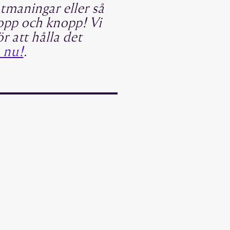
tmaningar eller så
kropp och knopp! Vi
r att hålla det
 nu!
.