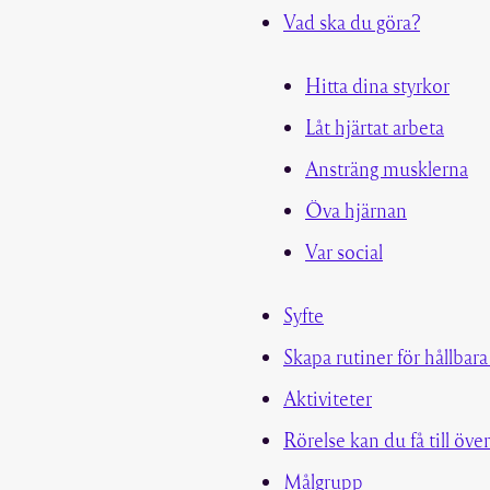
Vad ska du göra?
Hitta dina styrkor
Låt hjärtat arbeta
Ansträng musklerna
Öva hjärnan
Var social
Syfte
Skapa rutiner för hållbar
Aktiviteter
Rörelse kan du få till över
Målgrupp