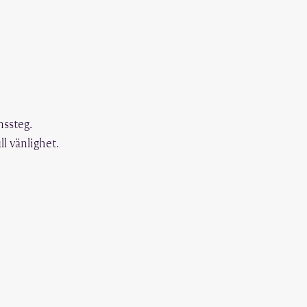
nssteg.
l vänlighet.