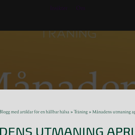
Insikter
Om
Blogg med artiklar för en hållbar hälsa
»
Träning
»
Månadens utmaning ap
ENS UTMANING APRI