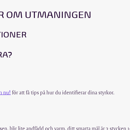
ER OM UTMANINGEN
IONER
RA?
n nu!
för att få tips på hur du identifierar dina styrkor.
lsen, blir lite andfådd och varm, ditt smarta mål är 3 stycke