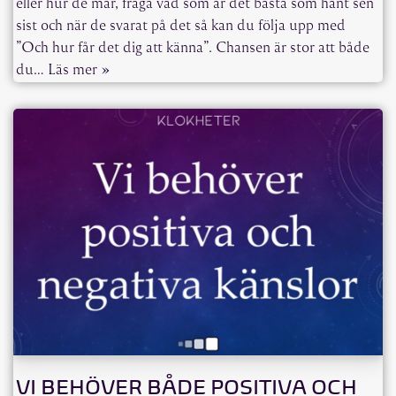
eller hur de mår, fråga vad som är det bästa som hänt sen
sist och när de svarat på det så kan du följa upp med
”Och hur får det dig att känna”. Chansen är stor att både
du…
Läs mer »
VI BEHÖVER BÅDE POSITIVA OCH