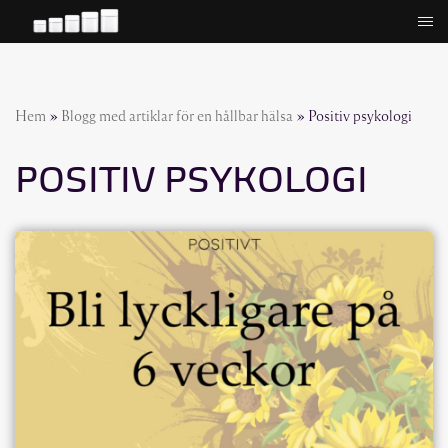
Hoppa
till
innehåll
Hem
»
Blogg med artiklar för en hållbar hälsa
»
Positiv psykologi
POSITIV PSYKOLOGI