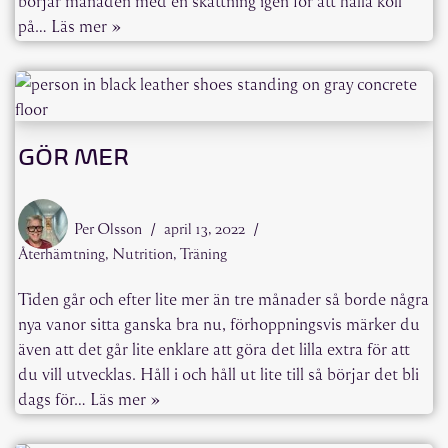
börjar månaden med en skattning igen för att hålla koll
på…
Läs mer »
GÖR MER
Per Olsson
april 13, 2022
Återhämtning
,
Nutrition
,
Träning
Tiden går och efter lite mer än tre månader så borde några
nya vanor sitta ganska bra nu, förhoppningsvis märker du
även att det går lite enklare att göra det lilla extra för att
du vill utvecklas. Håll i och håll ut lite till så börjar det bli
dags för…
Läs mer »