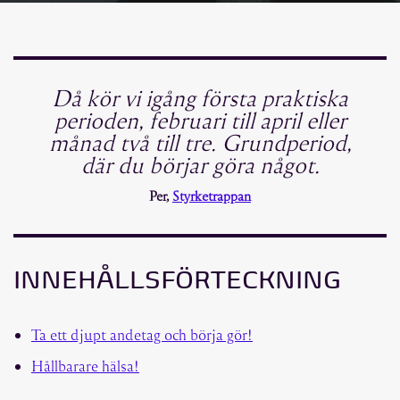
Då kör vi igång första praktiska
perioden, februari till april eller
månad två till tre. Grundperiod,
där du börjar göra något.
Per,
Styrketrappan
INNEHÅLLSFÖRTECKNING
Ta ett djupt andetag och börja gör!
Hållbarare hälsa!