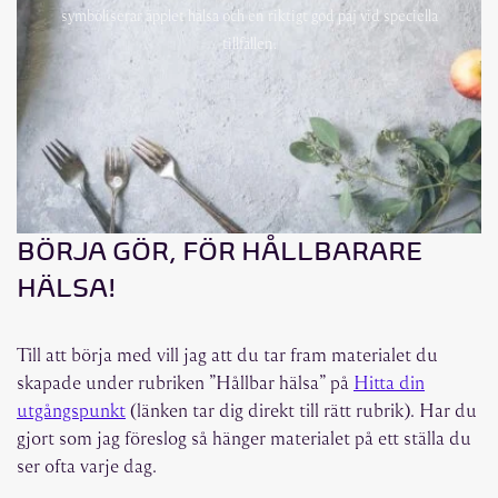
symboliserar äpplet hälsa och en riktigt god paj vid speciella
tillfällen.
BÖRJA GÖR, FÖR HÅLLBARARE
HÄLSA!
Till att börja med vill jag att du tar fram materialet du
skapade under rubriken ”Hållbar hälsa” på
Hitta din
utgångspunkt
(länken tar dig direkt till rätt rubrik). Har du
gjort som jag föreslog så hänger materialet på ett ställa du
ser ofta varje dag.