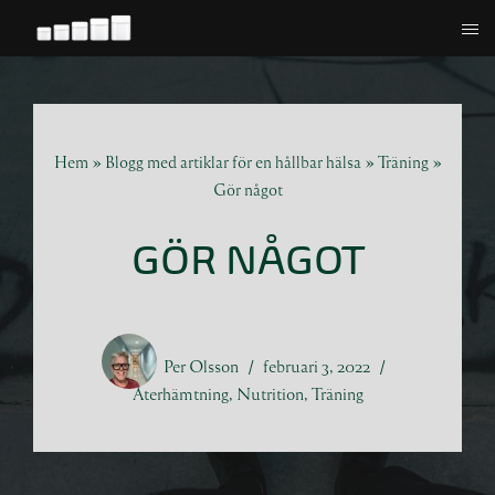
Hoppa
till
innehåll
Hem
»
Blogg med artiklar för en hållbar hälsa
»
Träning
»
Gör något
GÖR NÅGOT
Per Olsson
februari 3, 2022
Återhämtning
,
Nutrition
,
Träning