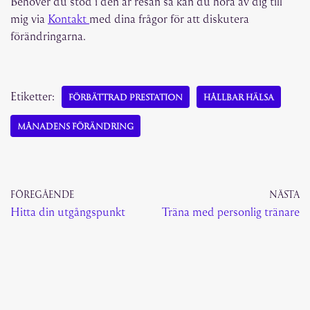
Behöver du stöd i den är resan så kan du höra av dig till
mig via
Kontakt
med dina frågor för att diskutera
förändringarna.
Etiketter:
FÖRBÄTTRAD PRESTATION
HÅLLBAR HÄLSA
MÅNADENS FÖRÄNDRING
FÖREGÅENDE
NÄSTA
Hitta din utgångspunkt
Träna med personlig tränare