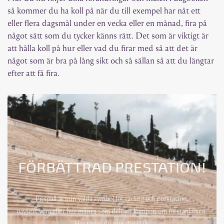
så kommer du ha koll på när du till exempel har nåt ett
eller flera dagsmål under en vecka eller en månad, fira på
något sätt som du tycker känns rätt. Det som är viktigt är
att hålla koll på hur eller vad du firar med så att det är
något som är bra på lång sikt och så sällan så att du längtar
efter att få fira.
FÖRBÄTTRAD PRESTATION!
Prispall är min valda symbol för tävling och prestation,
oavsett vem eller hur många som deltar i kampen om förstaplatsen.
Här tävlar du mot dig själv.