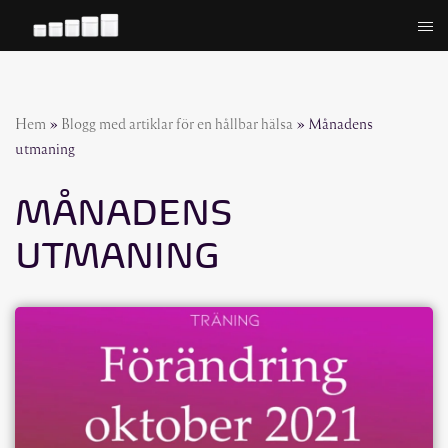
Hoppa
till
innehåll
Hem
»
Blogg med artiklar för en hållbar hälsa
»
Månadens
utmaning
MÅNADENS
UTMANING