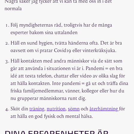
Några saker jag tycker att vi kan ta med oss in i det
normala
Följ myndigheternas råd, troligtvis har de många
experter bakom sina uttalanden
Håll en sund hygien, tvätta händerna ofta. Det är bra
oavsett om vi pratar Covid19 eller vinterkräksjuka.
Håll kontakten med andra människor via de sätt som
går att använda i situationen vi är i. Pandemi = en bra
idé att testa telefon, chattar eller video av olika slag för
att hålla kontakten. Inte pandemi = gå ut och träffa dina
friska familjemedlemmar, vänner, kollegor eller hur du
nu grupperar människorna runt dig.
Sköt din
träning
,
nutrition
,
sömn
och
återhämtning
för
att hålla en god fysisk och mental hälsa.
DINA ERFARENHETER ÄR