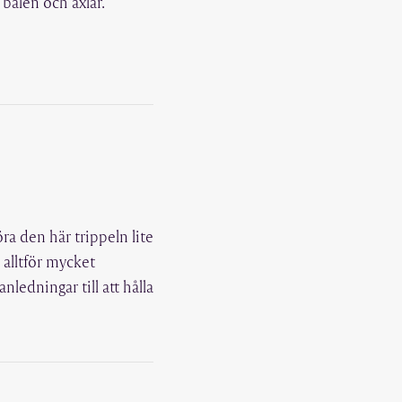
 bålen och axlar.
göra den här trippeln lite
 alltför mycket
ledningar till att hålla