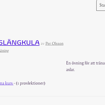
 SLÄNGKULA
av
Per Olsson
äning
En övning för att trän
axlar.
na kurs
- (1 provlektioner)