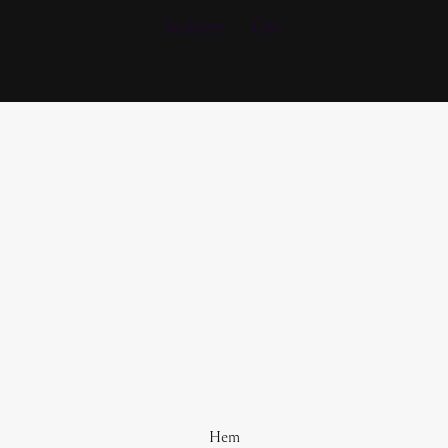
Insikter
Om
Hem