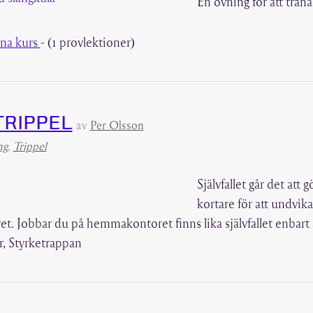
En övning för att träna
na kurs
- (1 provlektioner)
RIPPEL
av
Per Olsson
ng
,
Trippel
Självfallet går det att 
kortare för att undvika
t. Jobbar du på hemmakontoret finns lika självfallet enbart an
r, Styrketrappan