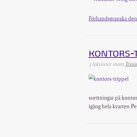
Förhandsgranska den
KONTORS-T
3 lektioner
inom
Träni
svettningar på kontore
igång hela kvarten Pe