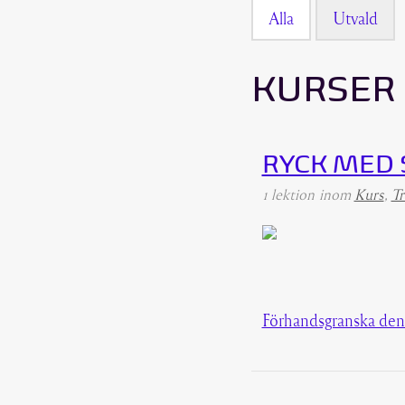
Alla
Utvald
KURSER
RYCK MED
1 lektion
inom
Kurs
,
Tr
Förhandsgranska den