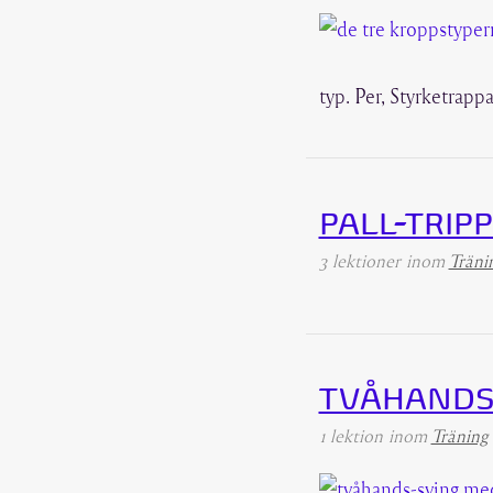
typ. Per, Styrketrapp
PALL-TRIP
3 lektioner
inom
Träni
TVÅHANDS
1 lektion
inom
Träning