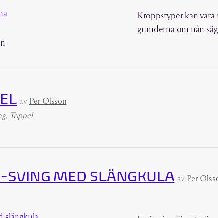
Kroppstyper kan vara m
grunderna om nån säger
an
PEL
av
Per Olsson
ng
,
Trippel
-SVING MED SLÄNGKULA
av
Per Olss