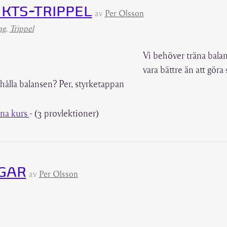
KTS-TRIPPEL
av
Per Olsson
ng
,
Trippel
Vi behöver träna bala
vara bättre än att göra 
hålla balansen? Per, styrketappan
na kurs
- (3 provlektioner)
GAR
av
Per Olsson