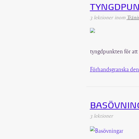
TYNGDPUN
3 lektioner
inom
Träni
tyngdpunkten för att 
Förhandsgranska den
BASÖVNIN
3 lektioner