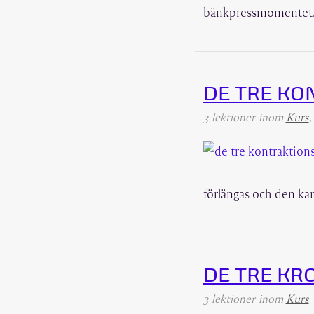
bänkpressmomentet.
DE TRE K
3 lektioner
inom
Kurs
förlängas och den kan 
DE TRE KR
3 lektioner
inom
Kurs