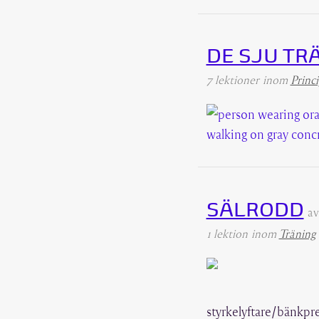
DE SJU TR
7 lektioner
inom
Princ
SÄLRODD
a
1 lektion
inom
Träning
styrkelyftare/bänkpres