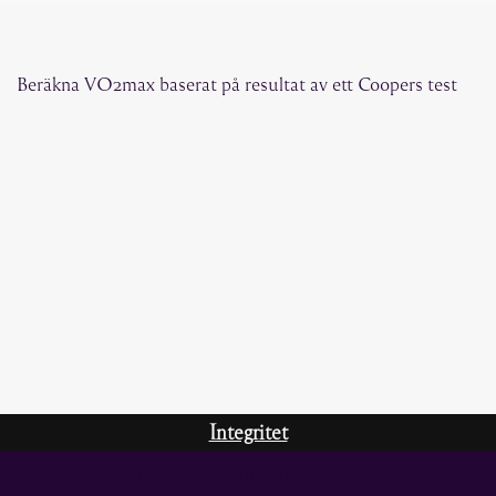
Beräkna VO2max baserat på resultat av ett Coopers test
Integritet
© Styrketrappan {current_year}