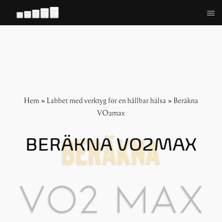
Hoppa
till
innehåll
Hem
»
Labbet med verktyg för en hållbar hälsa
»
Beräkna
VO2max
BERÄKNA VO2MAX