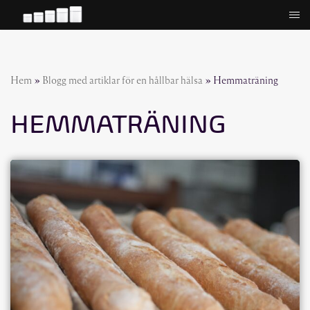
Hoppa
till
innehåll
Hem
»
Blogg med artiklar för en hållbar hälsa
»
Hemmaträning
HEMMATRÄNING