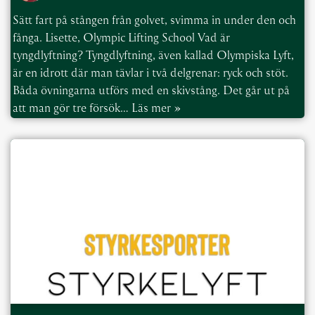
Sätt fart på stången från golvet, svimma in under den och
fånga. Lisette, Olympic Lifting School Vad är
tyngdlyftning? Tyngdlyftning, även kallad Olympiska Lyft,
är en idrott där man tävlar i två delgrenar: ryck och stöt.
Båda övningarna utförs med en skivstång. Det går ut på
att man gör tre försök…
Läs mer »